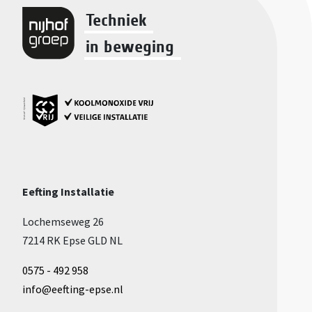
Techniek
in beweging
Eefting Installatie
Lochemseweg 26
7214 RK Epse
GLD NL
0575 - 492 958
info@eefting-epse.nl